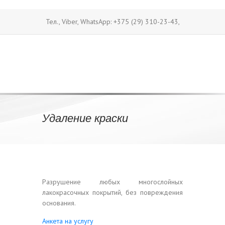
Тел., Viber, WhatsApp: +375 (29) 310-23-43,
+375 (29) 687-87-91
Тел.: +375 (17) 350-
|
31-31
Тел./факс: +375 (17) 270-91-28
|
|
E-mail: belluxstroy@mail.ru
Удаление краски
Разрушение любых многослойных
лакокрасочных покрытий, без повреждения
основания.
Анкета на услугу