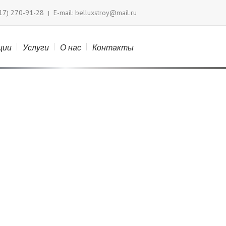
(17) 270-91-28
E-mail: belluxstroy@mail.ru
|
>
Парк Национальной библиотеки
ции
Услуги
О нас
Контакты