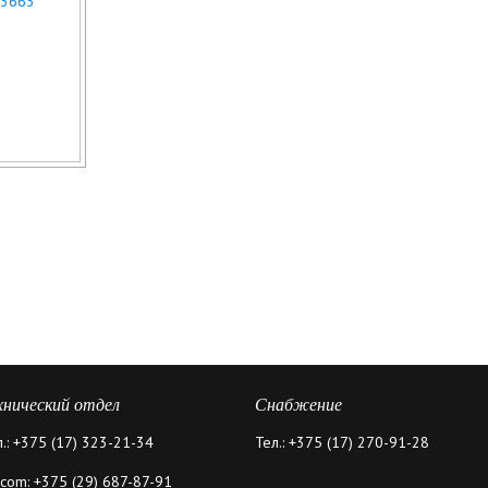
хнический отдел
Снабжение
л.: +375 (17) 323-21-34
Тел.: +375 (17) 270-91-28
lcom: +375 (29) 687-87-91