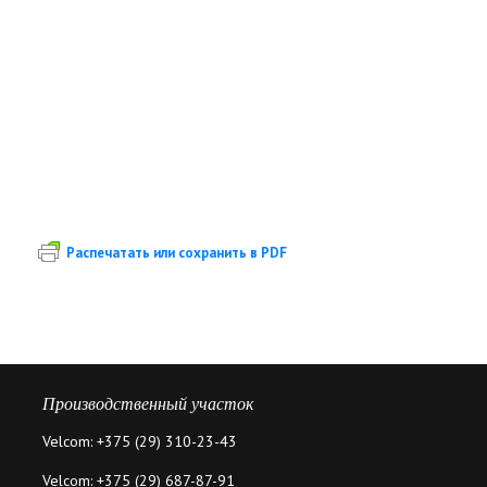
Распечатать или сохранить в PDF
Производственный участок
Velcom: +375 (29) 310-23-43
Velcom: +375 (29) 687-87-91